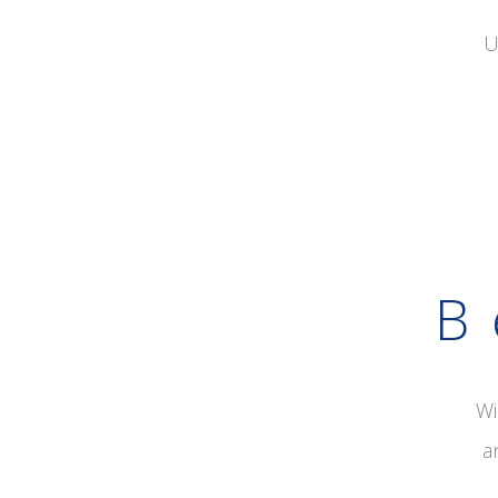
U
B
Wi
a